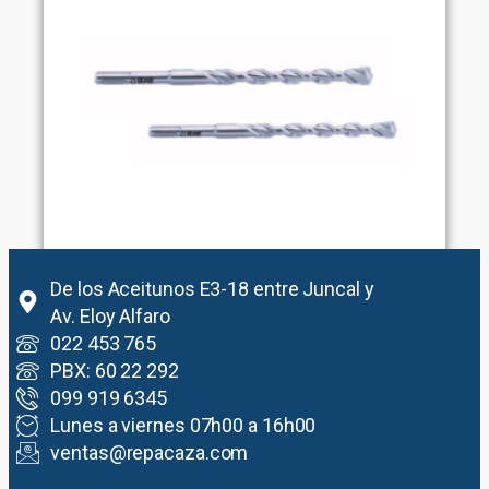
De los Aceitunos E3-18 entre Juncal y
Av. Eloy Alfaro
022 453 765
BROCA MARTILLO SDS PLUS Ref. 1890
PBX: 60 22 292
Leer más
099 919 6345
Lunes a viernes 07h00 a 16h00
ventas@repacaza.com