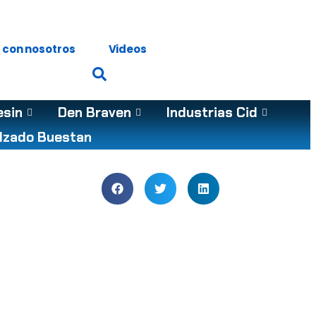
 con nosotros
Videos
esin
Den Braven
Industrias Cid
lzado Buestan