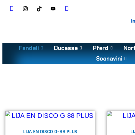
I
Fandeli
Ducasse
Pferd
Nor
Scanavini
De Fibra Vulc
LIJA EN DISCO G-88 PLUS
L