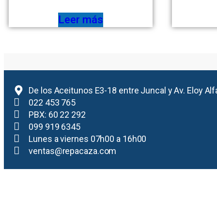
Leer más
De los Aceitunos E3-18 entre Juncal y Av. Eloy Alf
022 453 765
PBX: 60 22 292
099 919 6345
Lunes a viernes 07h00 a 16h00
ventas@repacaza.com