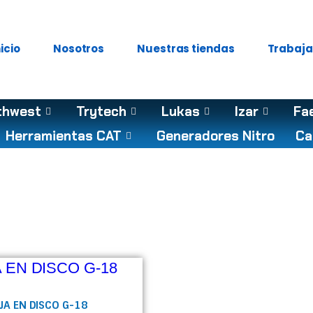
nicio
Nosotros
Nuestras tiendas
Trabaja
thwest
Trytech
Lukas
Izar
Fa
Herramientas CAT
Generadores Nitro
Ca
anizada
IJA EN DISCO G-18