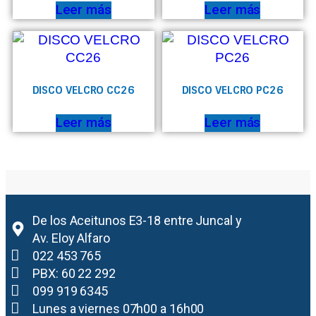
Leer más
Leer más
DISCO VELCRO CC26
DISCO VELCRO PC26
Leer más
Leer más
De los Aceitunos E3-18 entre Juncal y
Av. Eloy Alfaro
022 453 765
PBX: 60 22 292
099 919 6345
Lunes a viernes 07h00 a 16h00