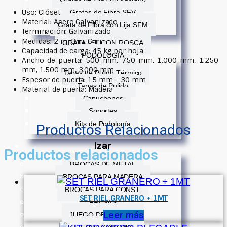
Uso: Clóset
Gratas de Fibra SFV
Material: Acero Galvanizado
Grata de Fibra con Lija SFM
Terminación: Galvanizado
Medidas: 2 m, 3 m, 6 m
GRATA LSL CON ROSCA
Capacidad de carga: 45 kg por hoja
PODOLOGÍA
Ancho de puerta: 500 mm, 750 mm, 1.000 mm, 1.250
mm, 1.500 mm, 3.000 mm
Tapas de Pulido Térmico
Espesor de puerta: 15 mm – 30 mm
Tapas de Pulido
Material de puerta: Madera
Capuchones
Soportes
Kits de Podología
Productos Relacionados
Izar
Productos relacionados
BROCAS DE METAL
BROCAS PARA MADERA
BROCAS PARA CONST.
SET RIEL GRANERO + 1MT
FRESAS
Leer más
JUEGO DE BROCAS