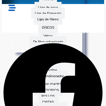
Lijas de agua
Lijas de Estearato
Lijas de Hierro
DISCOS
Velcro
De fibra vulcanizada
De corte de acero
BANDAS DE LIJA
FIBRAS
Almohadillas
Disco acondicionador
ESPECIALIDADES
ACCESORIOS
ROLLOS
CINTAS