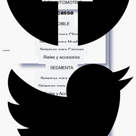
LÍNEA AUTOMOTRIZ
Ducasse
MOBILE
Sistemas para Clósets
Sistemas para Muebles
Sistemas para Cajones
Facebook
Rieles y accesorios
SEGMENTA
Sistemas para puertas
Sistemas para divisiones
Rieles y Accesorios
HEAVY DUTY
Sistemas para portones
Rieles y Accesorios
ORGANIZA