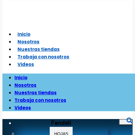
Saltar
al
contenido
Inicio
Nosotros
Nuestras tiendas
Trabaja con nosotros
Videos
Inicio
Nosotros
Nuestras tiendas
Trabaja con nosotros
Videos
Fandeli
HOJAS