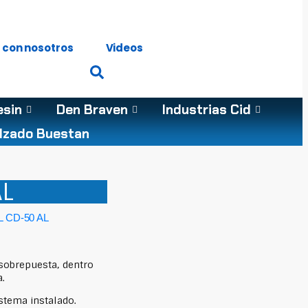
 con nosotros
Videos
esin
Den Braven
Industrias Cid
lzado Buestan
AL
 CD-50 AL
sobrepuesta, dentro
a.
stema instalado.