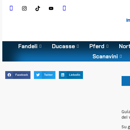
I
Fandeli
Ducasse
Pferd
Nor
Scanavini
Facebook
Twitter
LinkedIn
Guía
del 
Su g