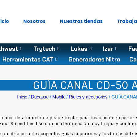
nicio
Nosotros
Nuestras tiendas
Trabaja
thwest
Trytech
Lukas
Izar
Fa
Herramientas CAT
Generadores Nitro
Ca
GUÍA CANAL CD-50 
Inicio
/
Ducasse
/
Mobile
/
Rieles y accesorios
/ GUÍA CANAL
 canal de aluminio de pista simple, para instalación superior 
vano. Su perfil es liso con una terminación muy limpia y continu
eometría permite acoger las guías superiores y los frenos del si