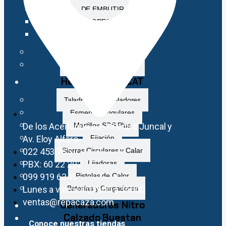
DE EMBUTIR
DE CORREDERA
CON MANILLA
PICAPORTES
QUICIO HIDRÁULICO
Herramientas CAT
Taladros y Atornilladores
Esmeriles Angulares
De los Aceitunos E3-18 entre Juncal y
Martillos SDS Plus
Av. Eloy Alfaro
Fijación
022 453 765
Sierras Circulares y Calar
PBX: 60 22 292
Lijadoras
099 919 6345
Pistolas de Calor
Lunes a viernes 07h00 a 16h00
Baterías y Cargadores
ventas@repacaza.com
Generadores Nitro
Calzado Buestan
Conoce nuestras tiendas