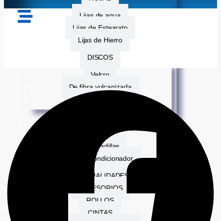
Lijas de agua
Lijas de Estearato
Lijas de Hierro
DISCOS
Velcro
De fibra vulcanizada
De corte de acero
BANDAS DE LIJA
FIBRAS
Almohadillas
Disco acondicionador
ESPECIALIDADES
ACCESORIOS
ROLLOS
CINTAS