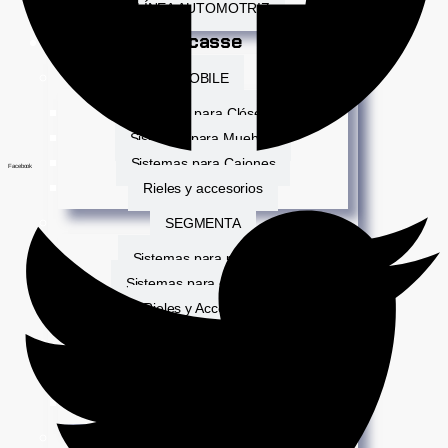
LÍNEA AUTOMOTRIZ
Ducasse
MOBILE
Sistemas para Clósets
Sistemas para Muebles
Sistemas para Cajones
Facebook
Rieles y accesorios
SEGMENTA
Sistemas para puertas
Sistemas para divisiones
Rieles y Accesorios
HEAVY DUTY
Sistemas para portones
Rieles y Accesorios
ORGANIZA