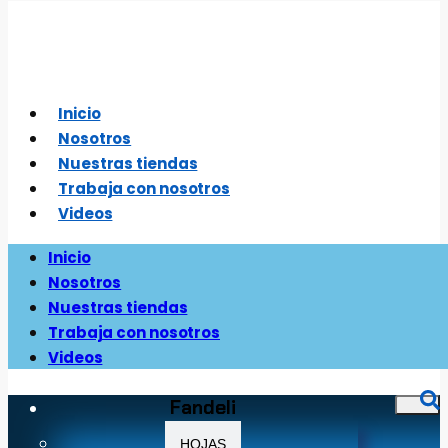
Saltar
al
contenido
Inicio
Nosotros
Nuestras tiendas
Trabaja con nosotros
Videos
Inicio
Nosotros
Nuestras tiendas
Trabaja con nosotros
Videos
Fandeli
HOJAS