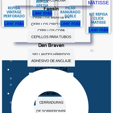
SIERRA CORONA
REPISA
SPEZIA
Faesin
REPISA
PILAR
VINTAGE
RANURADO
Leer más
KIT REPISA
PERFORADO
DOBLE
CEPILLOS MANUALES
CLICK
MATISSE
Leer más
Leer más
CEPILLOS CIRCULARES
Leer más
CEPILLOS COPA
CEPILLOS PARA TUBOS
Den Braven
SELLANTES HÍBRIDOS
ADHESIVO DE ANCLAJE
Industrias Cid
FELPAS PARA PULIDO
PASTAS ABRASIVAS
Scanavini
CERRADURAS
DE SOBREPONER