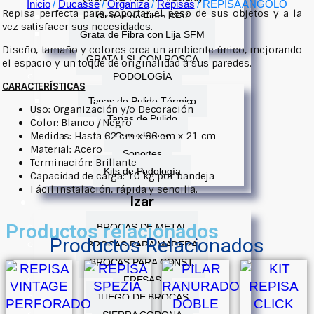
Inicio
/
Ducasse
/
Organiza
/
Repisas
/ REPISA ANGOLO
Repisa perfecta para soportar el peso de sus objetos y a la
Gratas de Fibra SFV
vez satisfacer sus necesidades.
Grata de Fibra con Lija SFM
Diseño, tamaño y colores crea un ambiente único, mejorando
GRATA LSL CON ROSCA
el espacio y un toque de originalidad a sus paredes.
PODOLOGÍA
CARACTERÍSTICAS
Tapas de Pulido Térmico
Uso: Organización y/o Decoración
Tapas de Pulido
Color: Blanco / Negro
Medidas: Hasta 62 cm x 66 cm x 21 cm
Capuchones
Material: Acero
Soportes
Terminación: Brillante
Kits de Podología
Capacidad de carga: 10 kg por bandeja
Fácil instalación, rápida y sencilla.
Izar
Productos relacionados
BROCAS DE METAL
Productos Relacionados
BROCAS PARA MADERA
BROCAS PARA CONST.
FRESAS
JUEGO DE BROCAS