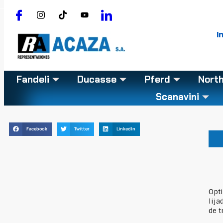
I
Fandeli
Ducasse
Pferd
Nort
Scanavini
Facebook
Twitter
LinkedIn
Opt
lija
de t