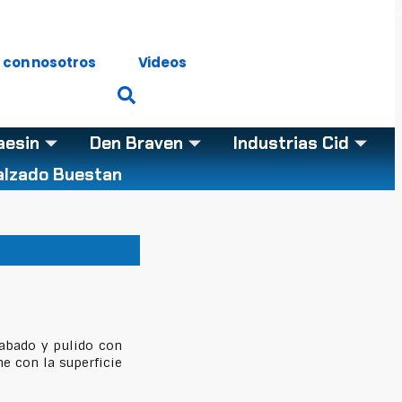
 con nosotros
Videos
aesin
Den Braven
Industrias Cid
alzado Buestan
cabado y pulido con
me con la superficie