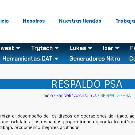
nicio
Nosotros
Nuestras tiendas
Trabaja
hwest
Trytech
Lukas
Izar
F
Herramientas CAT
Generadores Nitro
C
RESPALDO PSA
Inicio
/
Fandeli
/
Accesorios
/ RESPALDO PSA
imiza el desempeño de los discos en operaciones de lijado, a
doras orbitales. Los respaldos proporcionan un contacto unifor
rabajo, produciendo mejores acabados.