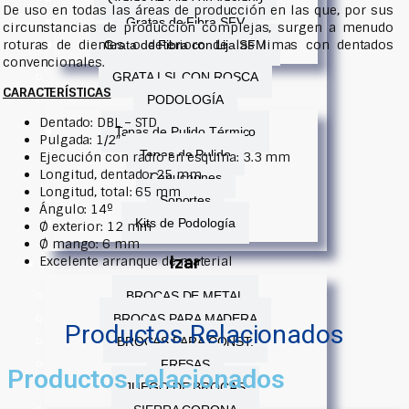
De uso en todas las áreas de producción en las que, por sus
Gratas de Fibra SFV
circunstancias de producción complejas, surgen a menudo
roturas de dientes o deterioro de las limas con dentados
Grata de Fibra con Lija SFM
convencionales.
GRATA LSL CON ROSCA
CARACTERÍSTICAS
PODOLOGÍA
Dentado: DBL – STD
Tapas de Pulido Térmico
Pulgada: 1/2″
Tapas de Pulido
Ejecución con radio en esquina: 3.3 mm
Longitud, dentado: 25 mm
Capuchones
Longitud, total: 65 mm
Soportes
Ángulo: 14º
Kits de Podología
Ø exterior: 12 mm
Ø mango: 6 mm
Izar
Excelente arranque de material
BROCAS DE METAL
BROCAS PARA MADERA
Productos Relacionados
BROCAS PARA CONST.
FRESAS
Productos relacionados
JUEGO DE BROCAS