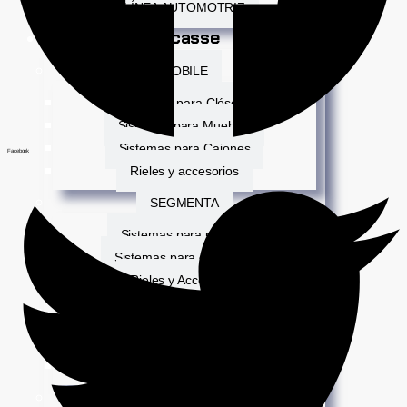
LÍNEA AUTOMOTRIZ
Ducasse
MOBILE
Sistemas para Clósets
Sistemas para Muebles
Sistemas para Cajones
Facebook
Rieles y accesorios
SEGMENTA
Sistemas para puertas
Sistemas para divisiones
Rieles y Accesorios
HEAVY DUTY
Sistemas para portones
Rieles y Accesorios
ORGANIZA