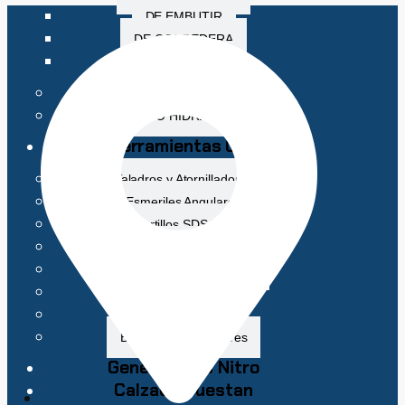
DE EMBUTIR
DE CORREDERA
CON MANILLA
PICAPORTES
QUICIO HIDRÁULICO
Herramientas CAT
Taladros y Atornilladores
Esmeriles Angulares
Martillos SDS Plus
Fijación
Sierras Circulares y Calar
Lijadoras
Pistolas de Calor
Baterías y Cargadores
Generadores Nitro
Calzado Buestan