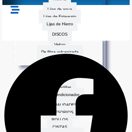
Lijas de agua
Lijas de Estearato
Lijas de Hierro
DISCOS
Velcro
De fibra vulcanizada
De corte de acero
BANDAS DE LIJA
FIBRAS
Almohadillas
Disco acondicionador
ESPECIALIDADES
ACCESORIOS
ROLLOS
CINTAS