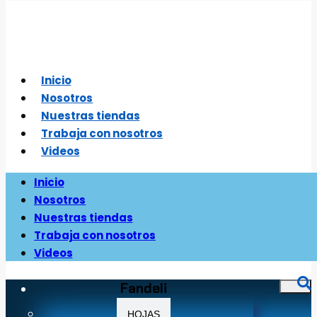
Saltar
al
contenido
Inicio
Nosotros
Nuestras tiendas
Trabaja con nosotros
Videos
Inicio
Nosotros
Nuestras tiendas
Trabaja con nosotros
Videos
Fandeli
HOJAS