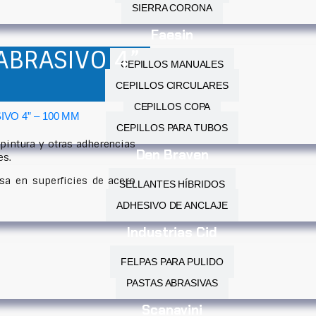
SIERRA CORONA
Faesin
ABRASIVO 4”
CEPILLOS MANUALES
CEPILLOS CIRCULARES
CEPILLOS COPA
VO 4” – 100 MM
CEPILLOS PARA TUBOS
 pintura y otras adherencias
Den Braven
es.
sa en superficies de acero
SELLANTES HÍBRIDOS
ADHESIVO DE ANCLAJE
Industrias Cid
FELPAS PARA PULIDO
PASTAS ABRASIVAS
Scanavini