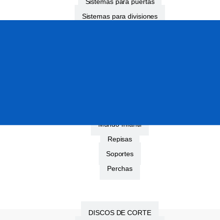
Sistemas para puertas
Sistemas para divisiones
Rieles y Accesorios
HEAVY DUTY
Sistemas para portones
Rieles y Accesorios
ORGANIZA
Mundo Infantil
Repisas
Soportes
Perchas
Pferd
DISCOS DE CORTE