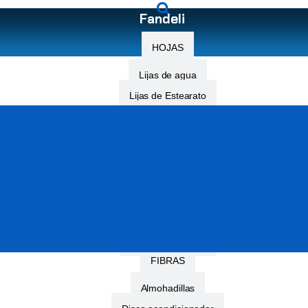
Fandeli
HOJAS
Lijas de agua
Lijas de Estearato
Lijas de Hierro
DISCOS
Velcro
De fibra vulcanizada
De corte de acero
BANDAS DE LIJA
FIBRAS
Almohadillas