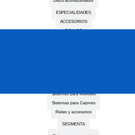
Disco acondicionador
ESPECIALIDADES
ACCESORIOS
ROLLOS
CINTAS
LÍNEA AUTOMOTRIZ
Ducasse
MOBILE
Sistemas para Clósets
Sistemas para Muebles
Sistemas para Cajones
Rieles y accesorios
SEGMENTA