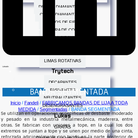
DISCOS DIAMANTADOS
COPAS DIAMANTADAS
ROLLOS DE FIBRA
PIEDRA DE COPA
SIERRA CIRCULAR
BROCAS
MAQUINARIA
LIMAS ROTATIVAS
LinkedIn
Trytech
DECAPANTES
BANDA SEGMENTADA
PASIVANTES
NEUTRALIZANTES
Inicio
/
Fandeli
/
FABRICAMOS BANDAS DE LIJA A TODA
DESENGRASANTES
MEDIDA
/
Segmentadas
/ BANDA SEGMENTADA
Se utilizan en operaciones específicas de desbaste moderado
Lukas
y pesado en la industria metalmecánica, maderera, entre
otras. Se fabrican con uniones a tope, en la cual los dos
GRATAS
extremos se juntan a tope y se unen por medio de una cinta,
reforzada adicionalmente con tejido en la parte posterior de
Gratas de Lija con Vástago