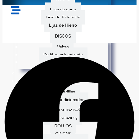
Lijas de agua
Lijas de Estearato
Lijas de Hierro
DISCOS
Velcro
De fibra vulcanizada
De corte de acero
BANDAS DE LIJA
FIBRAS
Almohadillas
Disco acondicionador
ESPECIALIDADES
ACCESORIOS
ROLLOS
CINTAS