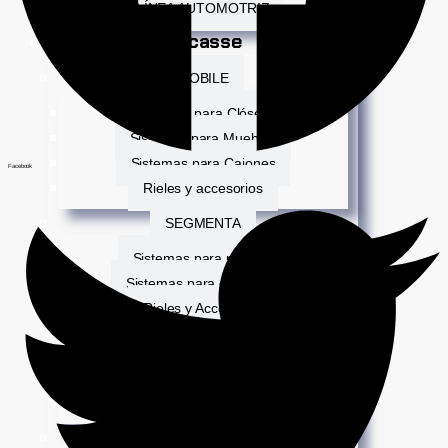
LÍNEA AUTOMOTRIZ
Ducasse
MOBILE
Sistemas para Clósets
Sistemas para Muebles
Sistemas para Cajones
Facebook
Rieles y accesorios
SEGMENTA
Sistemas para puertas
Sistemas para divisiones
Rieles y Accesorios
HEAVY DUTY
Sistemas para portones
Rieles y Accesorios
ORGANIZA