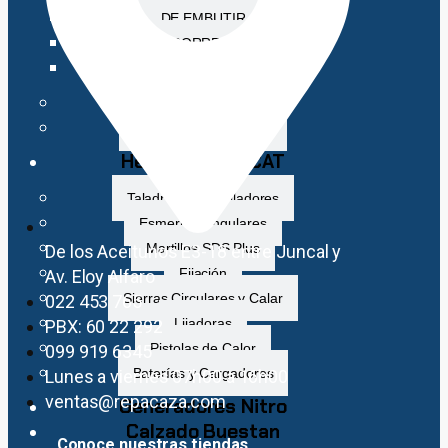
DE EMBUTIR
DE CORREDERA
CON MANILLA
PICAPORTES
QUICIO HIDRÁULICO
Herramientas CAT
Taladros y Atornilladores
Esmeriles Angulares
Martillos SDS Plus
De los Aceitunos E3-18 entre Juncal y
Fijación
Av. Eloy Alfaro
Sierras Circulares y Calar
022 453 765
Lijadoras
PBX: 60 22 292
Pistolas de Calor
099 919 6345
Baterías y Cargadores
Lunes a viernes 07h00 a 16h00
ventas@repacaza.com
Generadores Nitro
Calzado Buestan
Conoce nuestras tiendas