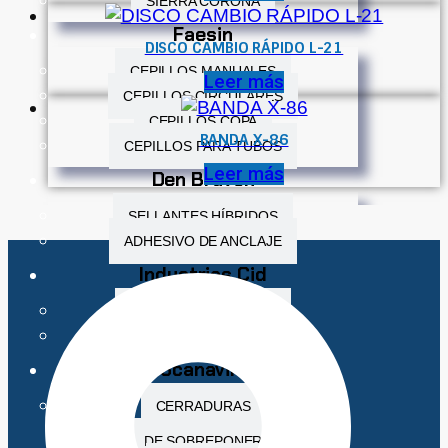
SIERRA CORONA
Faesin
DISCO CAMBIO RÁPIDO L-21
CEPILLOS MANUALES
Leer más
CEPILLOS CIRCULARES
CEPILLOS COPA
BANDA X-86
CEPILLOS PARA TUBOS
Leer más
Den Braven
SELLANTES HÍBRIDOS
ADHESIVO DE ANCLAJE
Industrias Cid
FELPAS PARA PULIDO
PASTAS ABRASIVAS
Scanavini
CERRADURAS
DE SOBREPONER