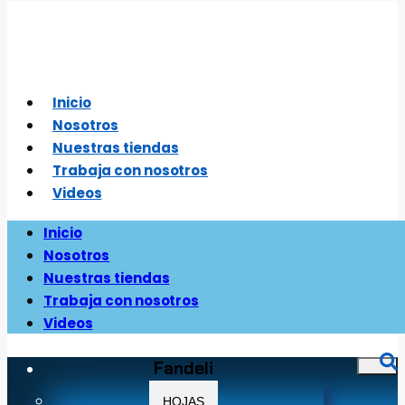
Saltar
al
contenido
Inicio
Nosotros
Nuestras tiendas
Trabaja con nosotros
Videos
Inicio
Nosotros
Nuestras tiendas
Trabaja con nosotros
Videos
Fandeli
HOJAS