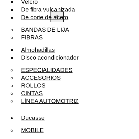
Velcro
De fibra vulcanizada
De corte de acero
X
BANDAS DE LIJA
FIBRAS
Almohadillas
Disco acondicionador
ESPECIALIDADES
ACCESORIOS
ROLLOS
CINTAS
LÍNEA AUTOMOTRIZ
Ducasse
MOBILE