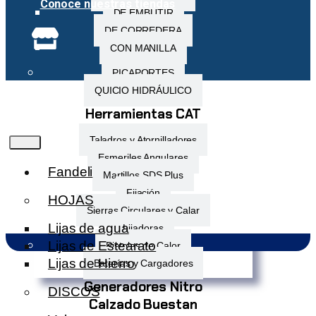
Conoce nuestras tiendas
DE EMBUTIR
DE CORREDERA
CON MANILLA
PICAPORTES
QUICIO HIDRÁULICO
Herramientas CAT
Taladros y Atornilladores
Esmeriles Angulares
Fandeli
Martillos SDS Plus
Fijación
HOJAS
Sierras Circulares y Calar
Lijas de agua
Lijadoras
Lijas de Estearato
Pistolas de Calor
Lijas de Hierro
Baterías y Cargadores
Generadores Nitro
DISCOS
Calzado Buestan