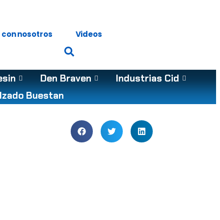
 con nosotros
Videos
esin
Den Braven
Industrias Cid
lzado Buestan