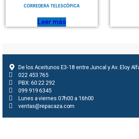
CORREDERA TELESCÓPICA
Leer más
De los Aceitunos E3-18 entre Juncal y Av. Eloy Alf
022 453 765
PBX: 60 22 292
099 919 6345
Lunes a viernes 07h00 a 16h00
ventas@repacaza.com