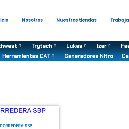
nicio
Nosotros
Nuestras tiendas
Trabaja
thwest
Trytech
Lukas
Izar
Fa
Herramientas CAT
Generadores Nitro
Ca
CORREDERA SBP