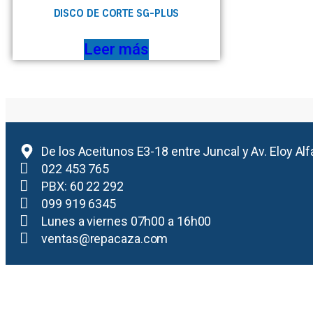
DISCO DE CORTE SG-PLUS
Leer más
De los Aceitunos E3-18 entre Juncal y Av. Eloy Alf
022 453 765
PBX: 60 22 292
099 919 6345
Lunes a viernes 07h00 a 16h00
ventas@repacaza.com