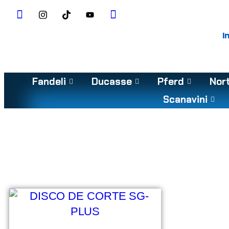
I
Fandeli
Ducasse
Pferd
Nor
Scanavini
2.3mm