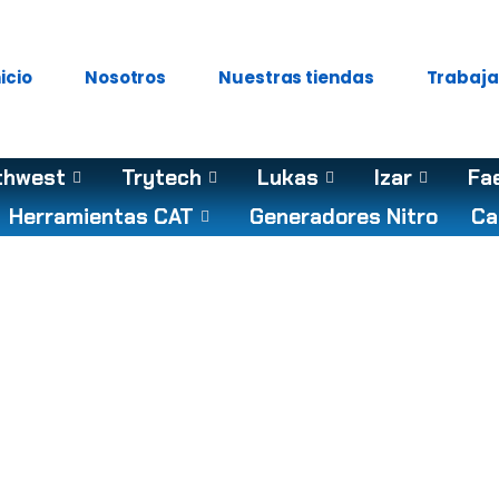
nicio
Nosotros
Nuestras tiendas
Trabaja
thwest
Trytech
Lukas
Izar
Fa
Herramientas CAT
Generadores Nitro
Ca