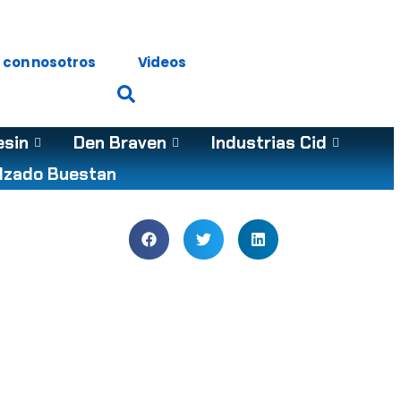
 con nosotros
Videos
esin
Den Braven
Industrias Cid
lzado Buestan