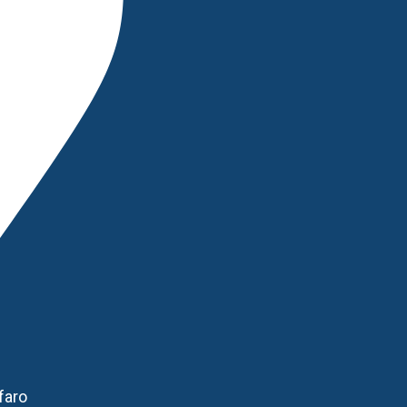
HEAVY DUTY
Sistemas para portones
Rieles y Accesorios
ORGANIZA
Mundo Infantil
Repisas
Soportes
Perchas
Pferd
DISCOS DE CORTE
DISCOS DE DESBASTE
DISCOS POLIFAN
faro