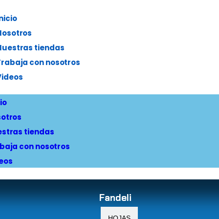
nicio
Nosotros
Nuestras tiendas
Trabaja con nosotros
Videos
io
otros
stras tiendas
baja con nosotros
eos
Fandeli
HOJAS