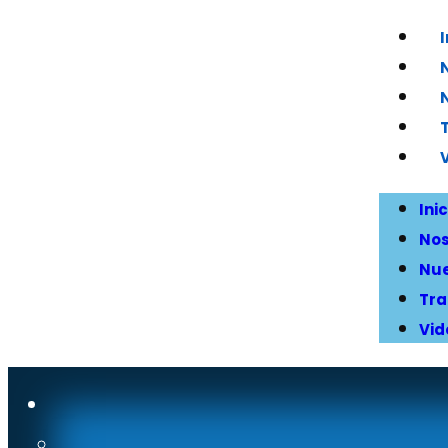
I
Inic
Nos
Nue
Tra
Vid