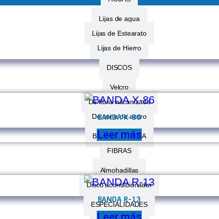
Lijas de agua
Lijas de Estearato
Lijas de Hierro
DISCOS
Velcro
De fibra vulcanizada
De corte de acero
BANDA X-86
Leer más
BANDAS DE LIJA
FIBRAS
Almohadillas
Disco acondicionador
BANDA R-13
ESPECIALIDADES
Leer más